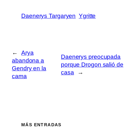
Daenerys Targaryen
Ygritte
←
Arya
Daenerys preocupada
abandona a
porque Drogon salió de
Gendry en la
casa
→
cama
MÁS ENTRADAS