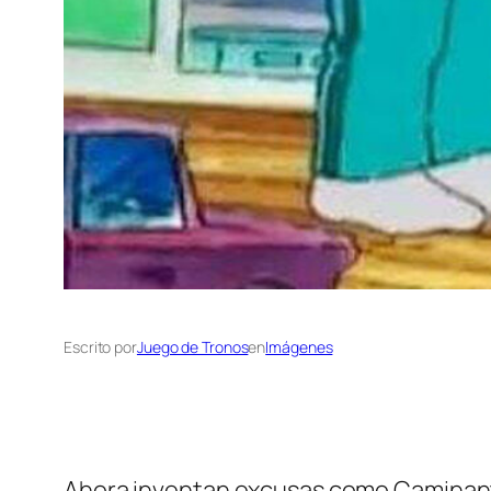
Escrito por
Juego de Tronos
en
Imágenes
Ahora inventan excusas como Caminan