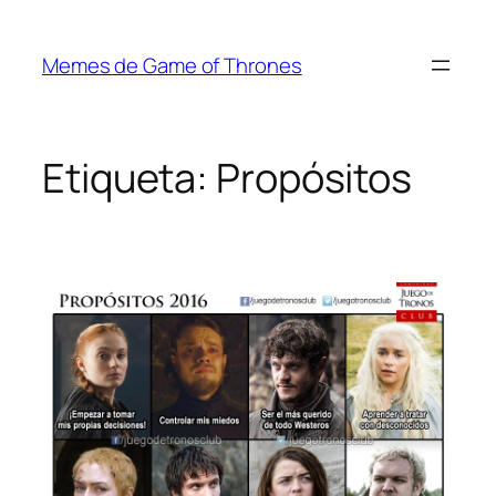
Saltar
al
Memes de Game of Thrones
contenido
Etiqueta:
Propósitos