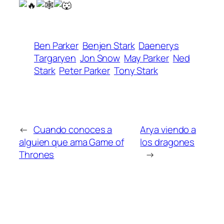
Ben Parker
Benjen Stark
Daenerys
Targaryen
Jon Snow
May Parker
Ned
Stark
Peter Parker
Tony Stark
←
Cuando conoces a
Arya viendo a
alguien que ama Game of
los dragones
Thrones
→