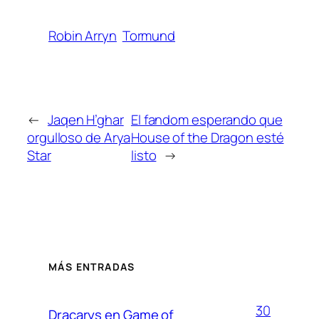
Robin Arryn
Tormund
←
Jaqen H’ghar
El fandom esperando que
orgulloso de Arya
House of the Dragon esté
Star
listo
→
MÁS ENTRADAS
30
Dracarys en Game of