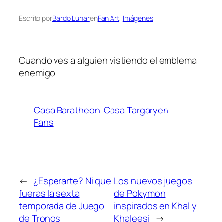
Escrito por
Bardo Lunar
en
Fan Art
, 
Imágenes
Cuando ves a alguien vistiendo el emblema
enemigo
Casa Baratheon
Casa Targaryen
Fans
←
¿Esperarte? Ni que
Los nuevos juegos
fueras la sexta
de Pokymon
temporada de Juego
inspirados en Khal y
de Tronos
Khaleesi
→