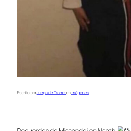
Escrito por
Juego de Tronos
en
Imágenes
Recuerdos de Missandei en Naath.