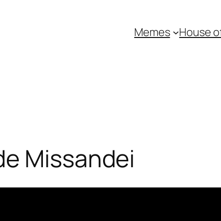
Memes
House o
de Missandei