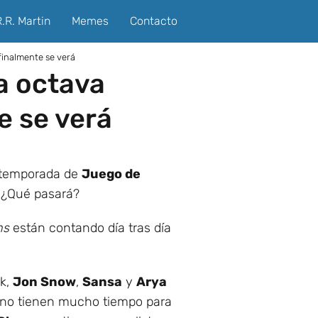
.R. Martin
Memes
Contacto
finalmente se verá
la octava
e se verá
a temporada de
Juego de
¿Qué pasará?
ns
están contando día tras día
rk,
Jon Snow
,
Sansa
y
Arya
ro no tienen mucho tiempo para