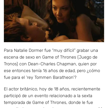
Para Natalie Dormer fue “muy difícil” grabar una
escena de sexo en Game of Thrones (Juego de
Tronos) con Dean-Charles Chapman, quien por
ese entonces tenía 16 años de edad, pero ¿cómo
fue para el ‘rey Tommen Baratheon’?
El actor británico, hoy de 18 años, recientemente
participó de un evento relacionado a la sexta
temporada de Game of Thrones, donde le fue