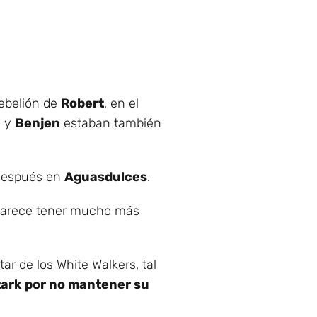
ebelión de
Robert
, en el
d y
Benjen
estaban también
 después en
Aguasdulces
.
 parece tener mucho más
r de los White Walkers, tal
tark por no mantener su