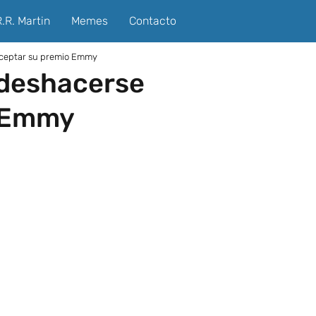
.R. Martin
Memes
Contacto
 aceptar su premio Emmy
 deshacerse
o Emmy