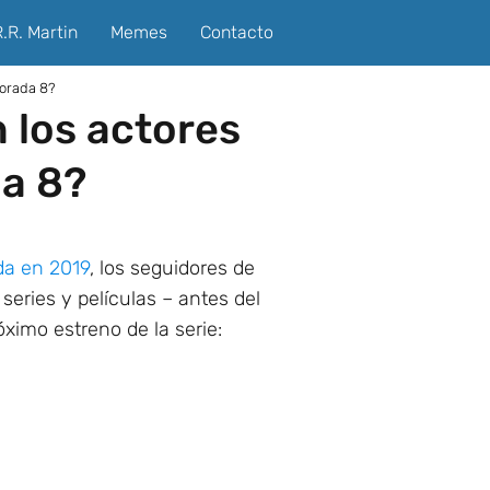
.R. Martin
Memes
Contacto
porada 8?
 los actores
da 8?
da en 2019
, los seguidores de
series y películas – antes del
ximo estreno de la serie: