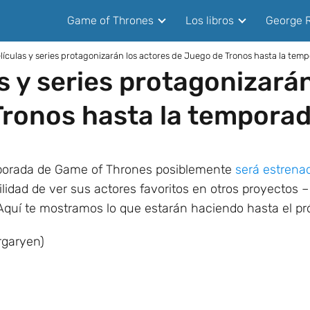
Game of Thrones
Los libros
George R
lículas y series protagonizarán los actores de Juego de Tronos hasta la tem
s y series protagonizarán
Tronos hasta la tempora
emporada de Game of Thrones posiblemente
será estrena
ilidad de ver sus actores favoritos en otros proyectos – 
Aquí te mostramos lo que estarán haciendo hasta el pró
rgaryen)