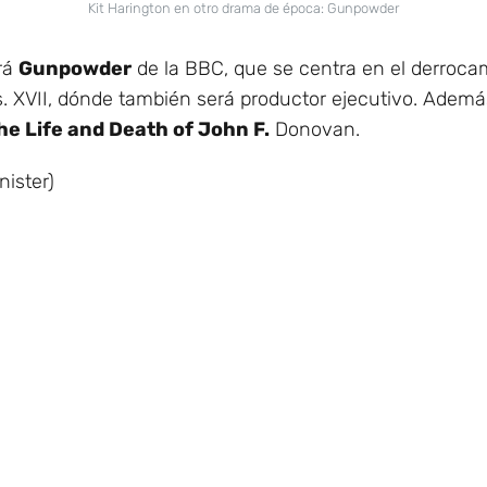
Kit Harington en otro drama de época: Gunpowder
rá
Gunpowder
de la BBC, que se centra en el derroca
s. XVII, dónde también será productor ejecutivo. Además
he Life and Death of John F.
Donovan.
nister)