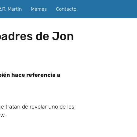
.R. Martin
Memes
Contacto
 padres de Jon
bién hace referencia a
ue tratan de revelar uno de los
ow.