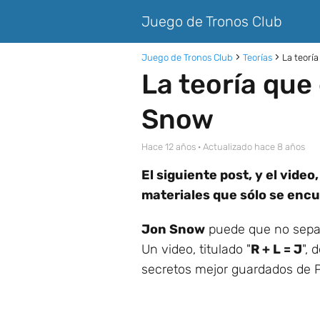
Juego de Tronos Club
Juego de Tronos Club
Teorías
La teorí
La teoría que
Snow
hace 12 años
· Actualizado hace 8 años
El siguiente post, y el vid
materiales que sólo se encu
Jon Snow
puede que no sepa 
Un video, titulado "
R + L = J
", 
secretos mejor guardados de P