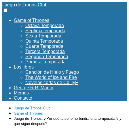
Juego de Tronos Club
Game of Thrones
Octava Temporada
Séptima temporada
Sexta Temporada
Quinta Temporada
Cuarta Temporada
Tercera Temporada
Segunda Temporada
Primera Temporada
Los libros
Canción de Hielo y Fuego
The World of Ice and Fire
Novelas cortas de CdHyF
George R.R. Martin
Memes
Contacto
Juego de Tronos Club
Game of Thrones
Juego de Tronos: ¿Por qué la serie no tendrá una temporada 9 y
qué sigue después?