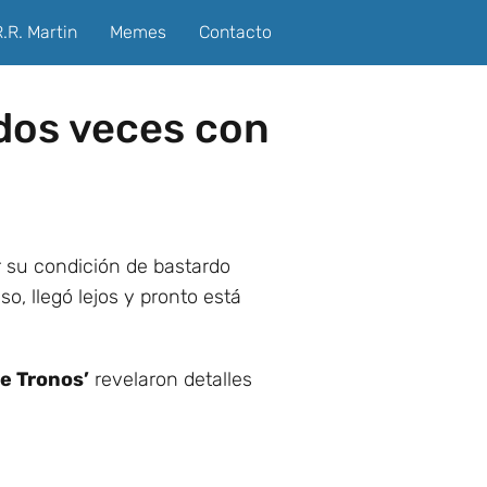
.R. Martin
Memes
Contacto
 dos veces con
r su condición de bastardo
o, llegó lejos y pronto está
e Tronos’
revelaron detalles