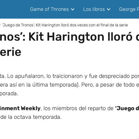
Game of Thrones
Los libros
George R
‘Juego de Tronos’: Kit Harington lloró dos veces con el final de la serie
nos’: Kit Harington lloró
serie
ta. Lo apuñalaron, lo traicionaron y fue despreciado po
ra así en la última temporada). Pero, a pesar de todo es
porada.
inment Weekly
, los miembros del reparto de
‘Juego d
de la octava temporada.