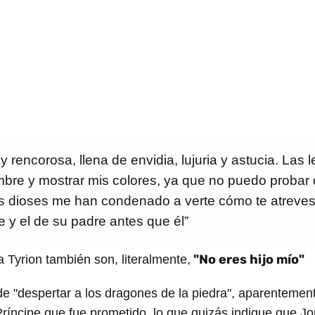
 rencorosa, llena de envidia, lujuria y astucia. Las
mbre y mostrar mis colores, ya que no puedo probar
s dioses me han condenado a verte cómo te atreves 
e y el de su padre antes que él”
"No eres hijo mío"
 Tyrion también son, literalmente,
 de "despertar a los dragones de la piedra", aparentemen
Príncipe que fue prometido, lo que quizás indique que J