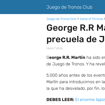
Juego de Tronos Club
Juego de Tronos Club
Game of Thrones
George R.R Ma
precuela de 
hace 7 años
G
eorge R.R. Martín
ha sido e
de Juego de Tronos. Y ha reve
5.000 años antes de los event
Martín para introducirnos en l
la que ha desvelado, por fin, l
DEBES LEER:
El enorme tapiz