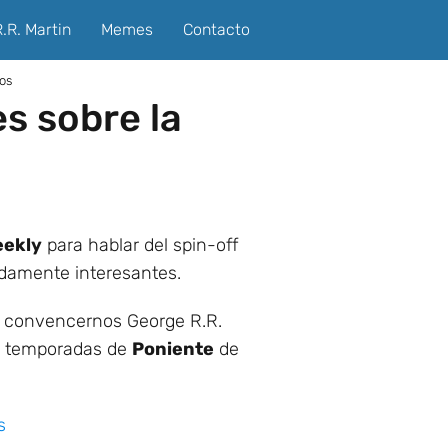
.R. Martin
Memes
Contacto
nos
s sobre la
eekly
para hablar del spin-off
ndamente interesantes.
re convencernos George R.R.
as temporadas de
Poniente
de
s