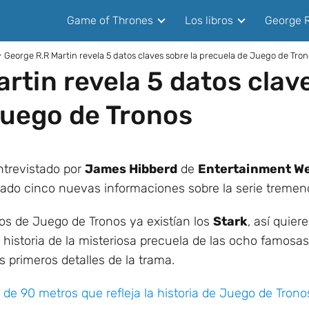
Game of Thrones
Los libros
George R
George R.R Martin revela 5 datos claves sobre la precuela de Juego de Tro
rtin revela 5 datos clave
Juego de Tronos
ntrevistado por
James Hibberd
de
Entertainment W
lado cinco nuevas informaciones sobre la serie treme
os de Juego de Tronos ya existían los
Stark
, así quie
a historia de la misteriosa precuela de las ocho famos
os primeros detalles de la trama.
 de 90 metros que refleja la historia de Juego de Trono