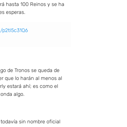
drá hasta 100 Reinos y se ha
es esperas.
m/p2tI5c31Q6
ego de Tronos se queda de
er que lo harán al menos al
rly estará ahí; es como el
conda algo.
todavía sin nombre oficial