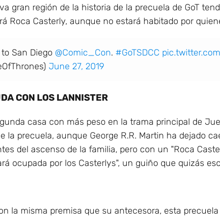
va gran región de la historia de la precuela de GoT ten
ará Roca Casterly, aunque no estará habitado por quien
 to San Diego
@Comic_Con
.
#GoTSDCC
pic.twitter.co
eOfThrones)
June 27, 2019
UDA CON LOS LANNISTER
segunda casa con más peso en la trama principal de Ju
de la precuela, aunque George R.R. Martin ha dejado ca
ntes del ascenso de la familia, pero con un "Roca Caste
tará ocupada por los Casterlys", un guiño que quizás es
Con la misma premisa que su antecesora, esta precuela 