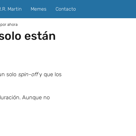
.R. Martin
Memes
Contacto
 por ahora
solo están
 un solo
spin-off
y que los
 duración. Aunque no