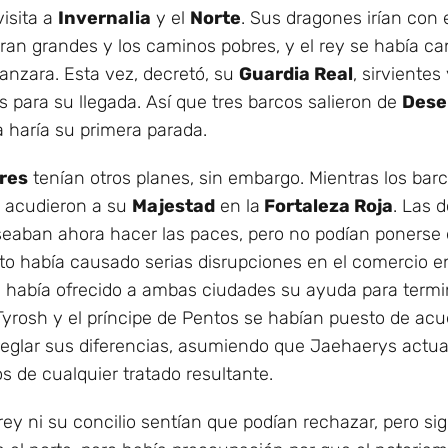
isita a
Invernalia
y el
Norte
. Sus dragones irían con 
eran grandes y los caminos pobres, y el rey se había ca
canzara. Esta vez, decretó, su
Guardia Real
, sirvientes
s para su llegada. Así que tres barcos salieron de
Dese
a haría su primera parada.
res
tenían otros planes, sin embargo. Mientras los barco
acudieron a su
Majestad
en la
Fortaleza Roja
. Las 
seaban ahora hacer las paces, pero no podían ponerse
licto había causado serias disrupciones en el comercio e
 había ofrecido a ambas ciudades su ayuda para termina
 Tyrosh y el príncipe de Pentos se habían puesto de ac
eglar sus diferencias, asumiendo que Jaehaerys actuar
os de cualquier tratado resultante.
rey ni su concilio sentían que podían rechazar, pero si