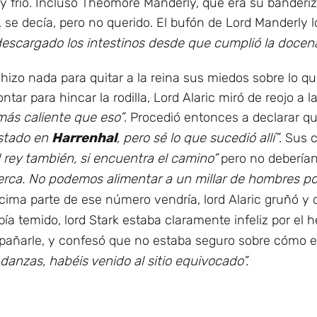
a y frío. Incluso Theomore Manderly, que era su banderi
 se decía, pero no querido. El bufón de Lord Manderly 
descargado los intestinos desde que cumplió la docena
hizo nada para quitar a la reina sus miedos sobre lo q
tar para hincar la rodilla, Lord Alaric miró de reojo a l
más caliente que eso”
. Procedió entonces a declarar q
stado en
Harrenhal
, pero sé lo que sucedió allí”
. Sus 
l rey también, si encuentra el camino”
pero no deberían
 acerca. No podemos alimentar a un millar de hombres p
ima parte de ese número vendría, lord Alaric gruñó y 
ía temido, lord Stark estaba claramente infeliz por el
añarle, y confesó que no estaba seguro sobre cómo en
danzas, habéis venido al sitio equivocado”.