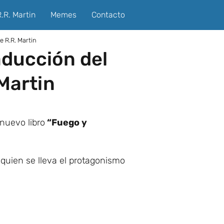
.R. Martin
Memes
Contacto
e R.R. Martin
aducción del
Martin
nuevo libro
“Fuego y
quien se lleva el protagonismo