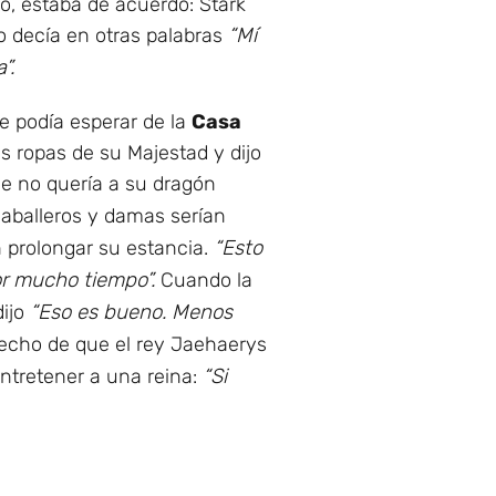
zo, estaba de acuerdo: Stark
lo decía en otras palabras
“Mí
”.
ue podía esperar de la
Casa
as ropas de su Majestad y dijo
ue no quería a su dragón
caballeros y damas serían
 prolongar su estancia.
“Esto
or mucho tiempo”.
Cuando la
dijo
“Eso es bueno. Menos
 hecho de que el rey Jaehaerys
tretener a una reina:
“Si