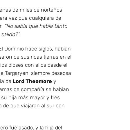
cenas de miles de norteños
mera vez que cualquiera de
r:
“No sabía que había tanto
alido?”.
El Dominio hace siglos, habían
aron de sus ricas tierras en el
ios dioses con ellos desde el
nne Targaryen, siempre deseosa
ia de
Lord Theomore
y
damas de compañía se habían
 su hija más mayor y tres
ea de que viajaran al sur con
ro fue asado, y la hija del