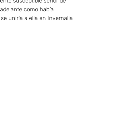
mente susceptible señor de
ía adelante como había
se uniría a ella en Invernalia