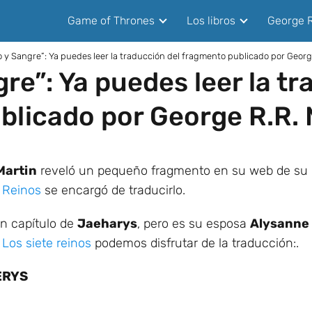
Game of Thrones
Los libros
George R
 y Sangre”: Ya puedes leer la traducción del fragmento publicado por Georg
re”: Ya puedes leer la tr
blicado por George R.R. 
Martin
reveló un pequeño fragmento en su web de su 
 Reinos
se encargó de traducirlo.
un capítulo de
Jaeharys
, pero es su esposa
Alysanne
l
Los siete reinos
podemos disfrutar de la traducción:.
ERYS