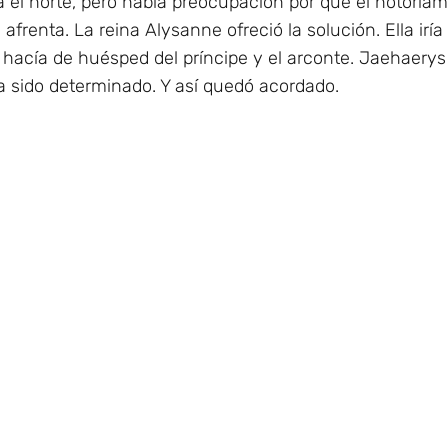
 el norte, pero había preocupación por que el notoria
afrenta. La reina Alysanne ofreció la solución. Ella ir
 hacía de huésped del príncipe y el arconte. Jaehaerys 
a sido determinado. Y así quedó acordado.