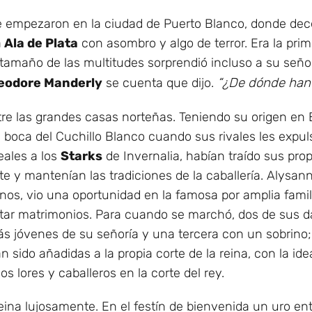
ne empezaron en la ciudad de Puerto Blanco, donde de
a
Ala de Plata
con asombro y algo de terror. Era la pri
l tamaño de las multitudes sorprendió incluso a su seño
eodore Manderly
se cuenta que dijo.
“¿De dónde han s
re las grandes casas norteñas. Teniendo su origen en 
 boca del Cuchillo Blanco cuando sus rivales les expuls
eales a los
Starks
de Invernalia, habían traído sus prop
te y mantenían las tradiciones de la caballería. Alysa
einos, vio una oportunidad en la famosa por amplia famil
tar matrimonios. Para cuando se marchó, dos de sus 
s jóvenes de su señoría y una tercera con un sobrino;
n sido añadidas a la propia corte de la reina, con la id
os lores y caballeros en la corte del rey.
eina lujosamente. En el festín de bienvenida un uro ente