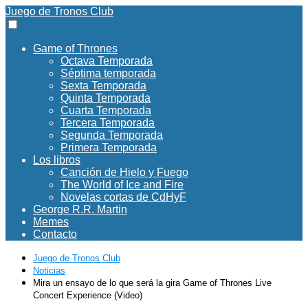
Juego de Tronos Club
Game of Thrones
Octava Temporada
Séptima temporada
Sexta Temporada
Quinta Temporada
Cuarta Temporada
Tercera Temporada
Segunda Temporada
Primera Temporada
Los libros
Canción de Hielo y Fuego
The World of Ice and Fire
Novelas cortas de CdHyF
George R.R. Martin
Memes
Contacto
Juego de Tronos Club
Noticias
Mira un ensayo de lo que será la gira Game of Thrones Live
Concert Experience (Video)