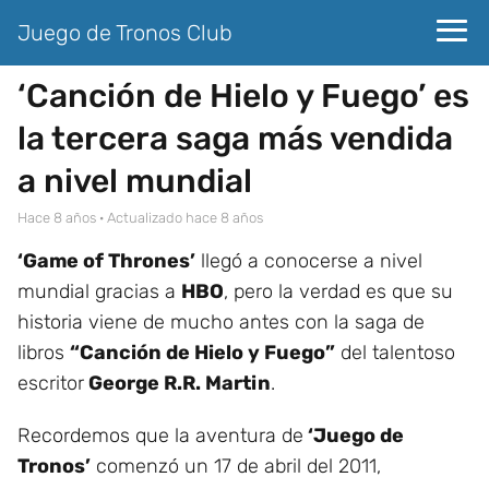
Juego de Tronos Club
‘Canción de Hielo y Fuego’ es
la tercera saga más vendida
a nivel mundial
hace 8 años
· Actualizado hace 8 años
‘Game of Thrones’
llegó a conocerse a nivel
mundial gracias a
HBO
, pero la verdad es que su
historia viene de mucho antes con la saga de
libros
“Canción de Hielo y Fuego”
del talentoso
escritor
George R.R. Martin
.
Recordemos que la aventura de
‘Juego de
Tronos’
comenzó un 17 de abril del 2011,